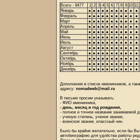
Всего - 9477
1
2
3
4
5
6
7
8
9
10
11
Январь
●
●
●
●
●
●
●
●
●
●
●
Февраль
●
●
●
●
●
●
●
●
●
●
●
Март
●
●
●
●
●
●
●
●
●
●
●
Апрель
●
●
●
●
●
●
●
●
●
●
●
Май
●
●
●
●
●
●
●
●
●
●
●
Июнь
●
●
●
●
●
●
●
●
●
●
●
Июль
●
●
●
●
●
●
●
●
●
●
●
Август
●
●
●
●
●
●
●
●
●
●
●
Сентябрь
●
●
●
●
●
●
●
●
●
●
●
Октябрь
●
●
●
●
●
●
●
●
●
●
●
Ноябрь
●
●
●
●
●
●
●
●
●
●
●
Декабрь
●
●
●
●
●
●
●
●
●
●
●
Дополнения в список именинников, а та
адресу:
nomadweb@mail.ru
В письме просим указывать:
- ФИО именинника,
- день, месяц и год рождения,
- полное и точное название занимаемой 
- ученую степень, ученое звание,
- воинское звание, классный чин.
Было бы крайне желательно, если бы Вы 
автобиографию для удобства работы ред