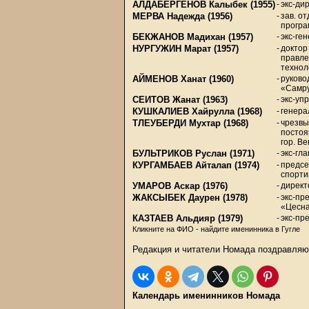
АЛДАБЕРГЕНОВ Калыбек
(1955)
-
экс-ди
МЕРВА Надежда
(1956)
-
зав. о
програ
БЕКЖАНОВ Мадихан
(1957)
-
экс-ге
НУРГУЖИН Марат
(1957)
-
доктор
правле
технол
АЙМЕНОВ Ханат
(1960)
-
руково
«Самру
СЕИТОВ Жанат
(1963)
-
экс-уп
КУШКАЛИЕВ Хайрулла
(1968)
-
генера
ТЛЕУБЕРДИ Мухтар
(1968)
-
чрезвы
постоя
гор. В
БУЛЬТРИКОВ Руслан
(1971)
-
экс-гл
КУРГАМБАЕВ Айталап
(1974)
-
предсе
спорти
УМАРОВ Аскар
(1976)
-
директ
ЖАКСЫБЕК Даурен
(1978)
-
экс-пр
«Цесн
КАЗТАЕВ Альдияр
(1979)
-
экс-пр
Кликните на ФИО - найдите именинника в Гугле
Редакция и читатели Номада поздравляю
Календарь именинников Номада