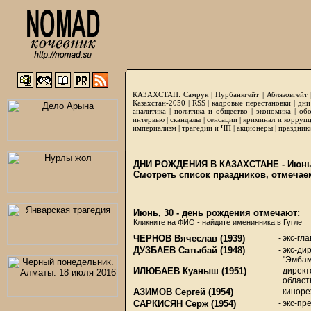
КАЗАХСТАН:
Самрук
|
Нурбанкгейт
|
Аблязовгейт
Казахстан-2050 |
RSS
|
кадровые перестановки
|
дни
аналитика
|
политика и общество
|
экономика
|
обо
интервью
|
скандалы
|
сенсации
|
криминал и корруп
империализм
|
трагедии и ЧП
|
акционеры
|
праздник
ДНИ РОЖДЕНИЯ В КАЗАХСТАНЕ - Июнь
Смотреть список праздников, отмечае
Июнь, 30 - день рождения отмечают:
Кликните на ФИО - найдите именинника в Гугле
ЧЕРНОВ Вячеслав
(1939)
-
экс-гл
ДУЗБАЕВ Сатыбай
(1948)
-
экс-ди
"Эмбам
ИЛЮБАЕВ Куаныш
(1951)
-
директ
област
АЗИМОВ Сергей
(1954)
-
киноре
САРКИСЯН Серж
(1954)
-
экс-пр