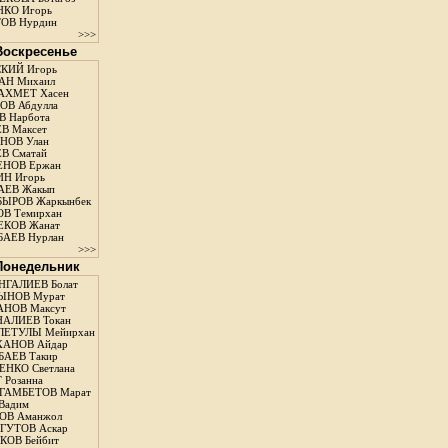
КО Игорь
ОВ Нурдин
>>>
 Воскресенье
КИЙ Игорь
АН Михаил
АХМЕТ Хасен
В Абдулла
 Нарбота
В Максет
НОВ Улан
В Сматай
ЕНОВ Ержан
Н Игорь
АЕВ Жакып
ЫРОВ Жаркынбек
В Темирхан
КОВ Жанат
АЕВ Нурлан
>>>
 Понедельник
ГАЛИЕВ Болат
ЫНОВ Мурат
НОВ Максут
АЛИЕВ Токан
ЛЕТУЛЫ Мейирхан
ХАНОВ Айдар
АЕВ Такир
ЕНКО Светлана
 Розанна
ГАМБЕТОВ Марат
Вадим
ОВ Аманжол
ГУТОВ Аскар
ОВ Бейбит