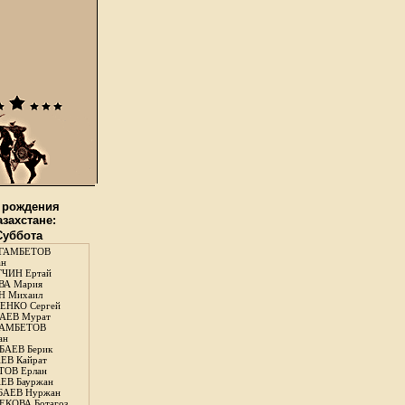
 рождения
азахстане:
 Суббота
ГАМБЕТОВ
ан
ЧИН Ертай
ВА Мария
Н Михаил
ЕНКО Сергей
АЕВ Мурат
АМБЕТОВ
ан
АЕВ Берик
ЕВ Кайрат
ОВ Ерлан
ЕВ Бауржан
БАЕВ Нуржан
КОВА Ботагоз