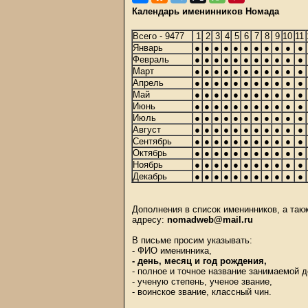
Календарь именинников Номада
Всего - 9477
1
2
3
4
5
6
7
8
9
10
11
Январь
●
●
●
●
●
●
●
●
●
●
●
Февраль
●
●
●
●
●
●
●
●
●
●
●
Март
●
●
●
●
●
●
●
●
●
●
●
Апрель
●
●
●
●
●
●
●
●
●
●
●
Май
●
●
●
●
●
●
●
●
●
●
●
Июнь
●
●
●
●
●
●
●
●
●
●
●
Июль
●
●
●
●
●
●
●
●
●
●
●
Август
●
●
●
●
●
●
●
●
●
●
●
Сентябрь
●
●
●
●
●
●
●
●
●
●
●
Октябрь
●
●
●
●
●
●
●
●
●
●
●
Ноябрь
●
●
●
●
●
●
●
●
●
●
●
Декабрь
●
●
●
●
●
●
●
●
●
●
●
Дополнения в список именинников, а та
адресу:
nomadweb@mail.ru
В письме просим указывать:
- ФИО именинника,
- день, месяц и год рождения,
- полное и точное название занимаемой 
- ученую степень, ученое звание,
- воинское звание, классный чин.