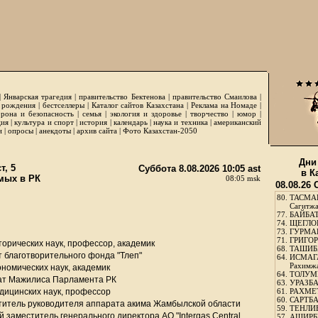
|
Январская трагедия
|
правительство Бектенова
|
правительство Смаилова
|
 рождения
|
бестселлеры
|
Каталог сайтов Казахстана
|
Реклама на Номаде
|
рона и безопасность
|
семья
|
экология и здоровье
|
творчество
|
юмор
|
ция
|
культура и спорт
|
история
|
календарь
|
наука и техника
|
американский
и
|
опросы
|
анекдоты
|
архив сайта
|
Фото Казахстан-2050
Дни
, 5
Суббота 8.08.2026 10:05 ast
в К
мых в РК
08:05 msk
08.08.26
80.
ТАСМА
Сагитж
77.
БАЙБАТ
74.
ЩЕГЛО
73.
ГУРМА
71.
ГРИГОР
торических наук, профессор, академик
68.
ТАШИБ
 благотворительного фонда "Тлеп"
64.
ИСМАГ
Рахимж
ономических наук, академик
64.
ТОЛУМБ
тат Мажилиса Парламента РК
63.
УРАЗБА
дицинских наук, профессор
61.
РАХМЕТ
60.
САРТБА
титель руководителя аппарата акима Жамбылской области
59.
ТЕНЛИ
й заместитель генерального директора АО "Intergas Central
57.
АШИРБЕ