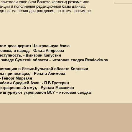
прислали свое (или Вашего коллеги) резюме или
акции и пополнения редакционной базы данных.
 до наступления дня рождения, поэтому просим не
амом деле держит Центральную Азию
овека, и народ, - Ольга Андреева
еступность, - Дмитрий Капустин
западе Сумской области – итоговая сводка Readovka за
останцию в Иссык-Кульской области Киргизии
ары приносящих, - Рената Алимова
- Геворг Мирзаян
абами Средней Азии, - П.В.Густерин
миграционный омут, - Рустам Масалиев
е штурмуют укрепрайон ВСУ – итоговая сводка