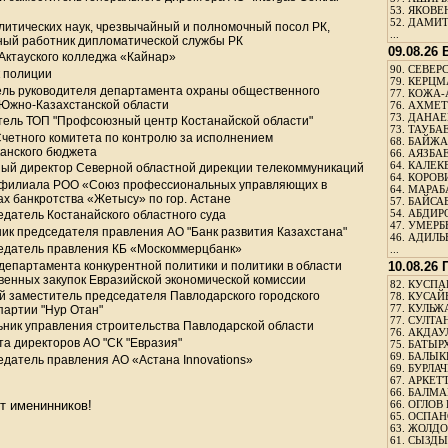
53.
ЯКОВЕН
52.
ДАМИТ
литических наук, чрезвычайный и полномочный посол РК,
...
ный работник дипломатической службы РК
09.08.26
Актауского колледжа «Кайнар»
90.
СЕВЕРС
к полиции
79.
КЕРЦМ
ель руководителя департамента охраны общественного
77.
КОЖА-
 Южно-Казахстанской области
76.
АХМЕТО
73.
ДАНАЕВ
тель ТОП "Профсоюзный центр Костанайской области"
73.
ТАУБАЕ
Счетного комитета по контролю за исполнением
68.
БАЙЖА
канского бюджета
66.
АЯЗБАЕ
64.
КАЛЕК
ный директор Северной областной дирекции телекоммуникаций
64.
КОРОВИ
 филиала РОО «Союз профессиональных управляющих в
64.
МАРАБ
х банкротства «Жетысу» по гор. Астане
57.
БАЙСАБ
54.
АБДИРО
едатель Костанайского областного суда
47.
УМЕРБЕ
ник председателя правления АО "Банк развития Казахстана"
46.
АДИЛЬБ
седатель правления КБ «Москоммерцбанк»
...
департамента конкурентной политики и политики в области
10.08.26
венных закупок Евразийской экономической комиссии
82.
КУСПАН
й заместитель председателя Павлодарского городского
78.
КУСАЙ
77.
КУЛЬЖА
артии "Нур Отан"
77.
СУЛТАН
ьник управления строительства Павлодарской области
76.
АКДАУ
та директоров АО "СК "Евразия"
75.
БАТЫР
69.
БАЛЫКБ
едатель правления АО «Астана Innovations»
69.
БУРЛАЧ
67.
АРКЕТТ
66.
БАЛМА
т именинников!
66.
ОГЛОВ 
65.
ОСПАН
63.
ЖОЛДО
61.
СЫЗДЫК