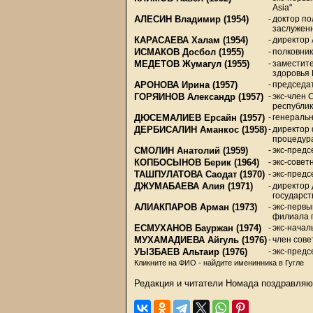
Asia"
АЛЕСИН Владимир
(1954)
-
доктор по
заслужен
КАРАСАЕВА Халам
(1954)
-
директор 
ИСМАКОВ Досбол
(1955)
-
полковни
МЕДЕТОВ Жумагул
(1955)
-
заместит
здоровья
АРОНОВА Ирина
(1957)
-
председа
ГОРЯИНОВ Александр
(1957)
-
экс-член 
республи
ДЮСЕМАЛИЕВ Ерсайн
(1957)
-
генераль
ДЕРБИСАЛИН Аманкос
(1958)
-
директор
процедура
СМОЛИН Анатолий
(1959)
-
экс-предс
КОПБОСЫНОВ Берик
(1964)
-
экс-совет
ТАШПУЛАТОВА Саодат
(1970)
-
экс-пред
ДЖУМАБАЕВА Алия
(1971)
-
директор 
государст
АЛИАКПАРОВ Арман
(1973)
-
экс-первы
филиала п
ЕСМУХАНОВ Бауржан
(1974)
-
экс-начал
МУХАМАДИЕВА Айгуль
(1976)
-
член сове
УЫЗБАЕВ Альтаир
(1976)
-
экс-предс
Кликните на ФИО - найдите именинника в Гугле
Редакция и читатели Номада поздравляю