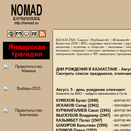
КАЗАХСТАН:
Самрук
|
Нурбанкгейт
|
Аблязовгейт
Казахстан-2050 |
RSS
|
кадровые перестановки
|
дни
аналитика
|
политика и общество
|
экономика
|
обо
интервью
|
скандалы
|
сенсации
|
криминал и корруп
империализм
|
трагедии и ЧП
|
акционеры
|
праздник
ДНИ РОЖДЕНИЯ В КАЗАХСТАНЕ - Август
Смотреть список праздников, отмечае
Август, 5 - день рождения отмечают:
Кликните на ФИО - найдите именинника в Гугле
КУМЕКОВ Булат
(1940)
-
доктор ис
ИСКАКОВ Сапар
(1941)
-
президент
КУРМАНГАЛИЕВ Санат
(1941)
-
доктор эк
ВЫСКУБОВ Владимир
(1947)
-
экс-депу
КАЗЫМБЕТ Полат
(1947)
-
доктор ме
ШАКИРОВ Бахытжан
(1950)
-
экс-замес
КЛИМОВ Павел
(1952)
-
экс-первы