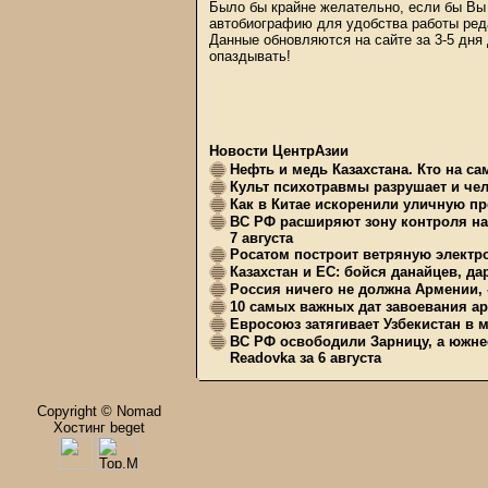
Было бы крайне желательно, если бы Вы 
автобиографию для удобства работы ред
Данные обновляются на сайте за 3-5 дня
опаздывать!
Новости ЦентрАзии
Нефть и медь Казахстана. Кто на с
Культ психотравмы разрушает и чел
Как в Китае искоренили уличную пр
ВС РФ расширяют зону контроля на 
7 августа
Росатом построит ветряную электр
Казахстан и ЕС: бойся данайцев, д
Россия ничего не должна Армении, 
10 самых важных дат завоевания ар
Евросоюз затягивает Узбекистан в 
ВС РФ освободили Зарницу, а южне
Readovka за 6 августа
Copyright © Nomad
Хостинг beget