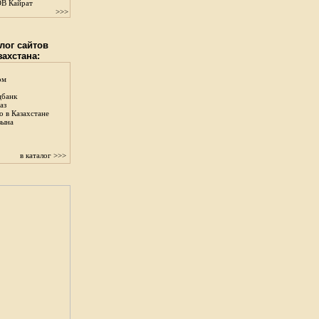
В Кайрат
>>>
лог сайтов
захстана:
ом
цбанк
аз
о в Казахстане
зына
в каталог >>>