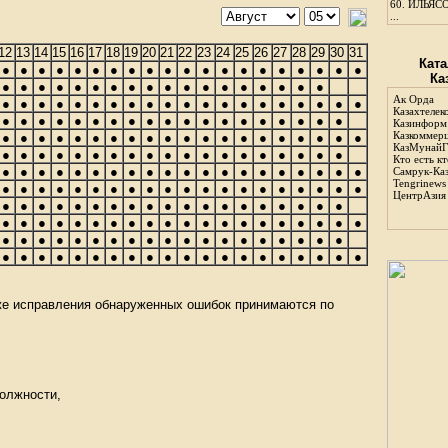
60.
ИЛЬЯСО
...
12
13
14
15
16
17
18
19
20
21
22
23
24
25
26
27
28
29
30
31
Ката
●
●
●
●
●
●
●
●
●
●
●
●
●
●
●
●
●
●
●
●
Ка
●
●
●
●
●
●
●
●
●
●
●
●
●
●
●
●
●
●
Ак Орда
●
●
●
●
●
●
●
●
●
●
●
●
●
●
●
●
●
●
●
●
Казахтелек
●
●
●
●
●
●
●
●
●
●
●
●
●
●
●
●
●
●
●
Казинформ
Казкоммер
●
●
●
●
●
●
●
●
●
●
●
●
●
●
●
●
●
●
●
●
КазМунайГ
●
●
●
●
●
●
●
●
●
●
●
●
●
●
●
●
●
●
●
Кто есть кт
●
●
●
●
●
●
●
●
●
●
●
●
●
●
●
●
●
●
●
●
Самрук-Ка
Tengrinews
●
●
●
●
●
●
●
●
●
●
●
●
●
●
●
●
●
●
●
●
ЦентрАзия
●
●
●
●
●
●
●
●
●
●
●
●
●
●
●
●
●
●
●
●
●
●
●
●
●
●
●
●
●
●
●
●
●
●
●
●
●
●
●
●
●
●
●
●
●
●
●
●
●
●
●
●
●
●
●
●
●
●
●
●
●
●
●
●
●
●
●
●
●
●
●
●
●
●
●
●
●
●
кже исправления обнаруженных ошибок принимаются по
должности,