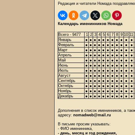
Редакция и читатели Номада поздравляю
Календарь именинников Номада
Всего - 9477
1
2
3
4
5
6
7
8
9
10
11
Январь
●
●
●
●
●
●
●
●
●
●
●
Февраль
●
●
●
●
●
●
●
●
●
●
●
Март
●
●
●
●
●
●
●
●
●
●
●
Апрель
●
●
●
●
●
●
●
●
●
●
●
Май
●
●
●
●
●
●
●
●
●
●
●
Июнь
●
●
●
●
●
●
●
●
●
●
●
Июль
●
●
●
●
●
●
●
●
●
●
●
Август
●
●
●
●
●
●
●
●
●
●
●
Сентябрь
●
●
●
●
●
●
●
●
●
●
●
Октябрь
●
●
●
●
●
●
●
●
●
●
●
Ноябрь
●
●
●
●
●
●
●
●
●
●
●
Декабрь
●
●
●
●
●
●
●
●
●
●
●
Дополнения в список именинников, а та
адресу:
nomadweb@mail.ru
В письме просим указывать:
- ФИО именинника,
- день, месяц и год рождения,