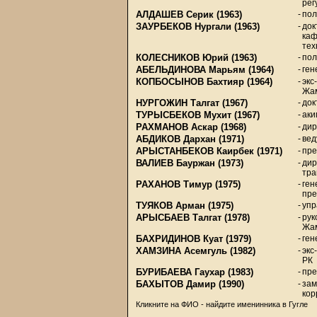
рег
АЛДАШЕВ Серик
(1963)
-
пол
ЗАУРБЕКОВ Нургали
(1963)
-
док
каф
тех
КОЛЕСНИКОВ Юрий
(1963)
-
пол
АБЕЛЬДИНОВА Марьям
(1964)
-
ген
КОПБОСЫНОВ Бахтияр
(1964)
-
экс
Жам
НУРГОЖИН Талгат
(1967)
-
док
ТУРЫСБЕКОВ Мухит
(1967)
-
аки
РАХМАНОВ Аскар
(1968)
-
дир
АБДИКОВ Дархан
(1971)
-
вед
АРЫСТАНБЕКОВ Каирбек
(1971)
-
пре
ВАЛИЕВ Бауржан
(1973)
-
дир
тра
РАХАНОВ Тимур
(1975)
-
ген
пре
ТУЯКОВ Арман
(1975)
-
упр
АРЫСБАЕВ Талгат
(1978)
-
рук
Жам
БАХРИДИНОВ Куат
(1979)
-
ген
ХАМЗИНА Асемгуль
(1982)
-
экс
РК
БУРИБАЕВА Гаухар
(1983)
-
пре
БАХЫТОВ Дамир
(1990)
-
зам
кор
Кликните на ФИО - найдите именинника в Гугле