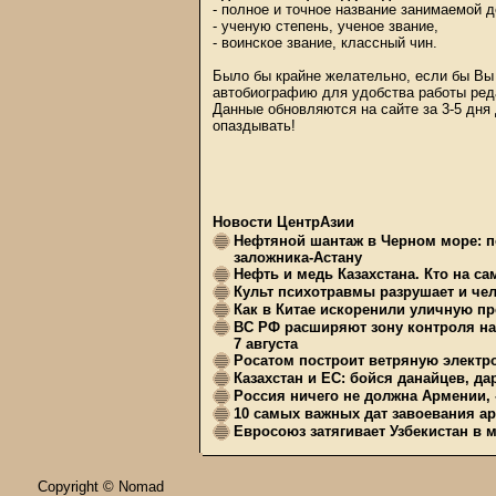
- полное и точное название занимаемой 
- ученую степень, ученое звание,
- воинское звание, классный чин.
Было бы крайне желательно, если бы Вы 
автобиографию для удобства работы ред
Данные обновляются на сайте за 3-5 дня
опаздывать!
Новости ЦентрАзии
Нефтяной шантаж в Черном море: п
заложника-Астану
Нефть и медь Казахстана. Кто на с
Культ психотравмы разрушает и чел
Как в Китае искоренили уличную пр
ВС РФ расширяют зону контроля на 
7 августа
Росатом построит ветряную электр
Казахстан и ЕС: бойся данайцев, д
Россия ничего не должна Армении, 
10 самых важных дат завоевания ар
Евросоюз затягивает Узбекистан в 
Copyright © Nomad