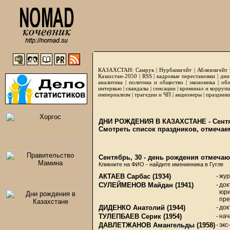
КАЗАХСТАН:
Самрук
|
Нурбанкгейт
|
Аблязовгейт
Казахстан-2050 |
RSS
|
кадровые перестановки
|
дни
аналитика
|
политика и общество
|
экономика
|
обо
интервью
|
скандалы
|
сенсации
|
криминал и корруп
империализм
|
трагедии и ЧП
|
акционеры
|
праздник
ДНИ РОЖДЕНИЯ В КАЗАХСТАНЕ - Сентя
Смотреть список праздников, отмечае
Сентябрь, 30 - день рождения отмечаю
Кликните на ФИО - найдите именинника в Гугле
АКТАЕВ Сарбас
(1934)
-
жур
СУЛЕЙМЕНОВ Майдан
(1941)
-
док
юри
пре
ДИДЕНКО Анатолий
(1944)
-
док
ТУЛЕПБАЕВ Серик
(1954)
-
нач
ДАВЛЕТЖАНОВ Амангельды
(1958)
-
экс