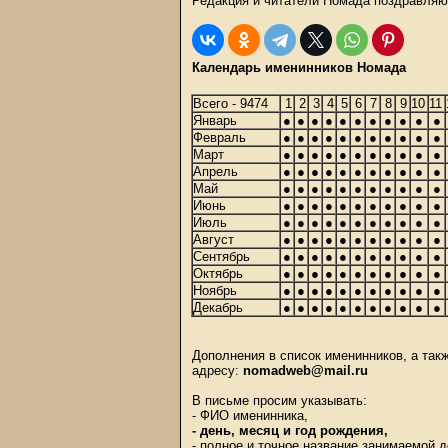
Редакция и читатели Номада поздравляю
Календарь именинников Номада
Всего - 9474
1
2
3
4
5
6
7
8
9
10
11
Январь
●
●
●
●
●
●
●
●
●
●
●
Февраль
●
●
●
●
●
●
●
●
●
●
●
Март
●
●
●
●
●
●
●
●
●
●
●
Апрель
●
●
●
●
●
●
●
●
●
●
●
Май
●
●
●
●
●
●
●
●
●
●
●
Июнь
●
●
●
●
●
●
●
●
●
●
●
Июль
●
●
●
●
●
●
●
●
●
●
●
Август
●
●
●
●
●
●
●
●
●
●
●
Сентябрь
●
●
●
●
●
●
●
●
●
●
●
Октябрь
●
●
●
●
●
●
●
●
●
●
●
Ноябрь
●
●
●
●
●
●
●
●
●
●
●
Декабрь
●
●
●
●
●
●
●
●
●
●
●
Дополнения в список именинников, а та
адресу:
nomadweb@mail.ru
В письме просим указывать:
- ФИО именинника,
- день, месяц и год рождения,
- полное и точное название занимаемой 