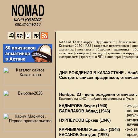
КАЗАХСТАН:
Самрук
|
Нурбанкгейт
|
Аблязовгейт
Казахстан-2050 |
RSS
|
кадровые перестановки
|
дни
аналитика
|
политика и общество
|
экономика
|
обо
интервью
|
скандалы
|
сенсации
|
криминал и корруп
империализм
|
трагедии и ЧП
|
акционеры
|
праздник
ДНИ РОЖДЕНИЯ В КАЗАХСТАНЕ - Ноябр
Смотреть список праздников, отмечае
Ноябрь, 23 - день рождения отмечают:
Кликните на ФИО - найдите именинника в Гугле
КАДЫРОВА Зауpе
(1940)
-
экс-д
БАПАЛАКОВ Абдад
(1946)
-
полко
регул
НУРПЕИСОВ Еркеш
(1946)
-
акаде
научн
КАРИБЖАНОВ Жаныбек
(1948)
-
экс-з
КАСАНОВ Зиятдин
(1953)
-
прези