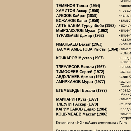
масли
ТЕМЕНОВ Талгат
(1954)
-
кинор
ХАМИТОВ Аскар
(1956)
-
предс
АУЕЗОВ Кайрат
(1959)
-
начал
ЕСЖАНОВ Канат
(1959)
-
замес
АЛТЫБАЕВА Турсунбобе
(1962)
-
экс-ч
МЫРЗАКУЛОВ Мухан
(1962)
-
вице-
ТУРАКБАЕВ Дамир
(1962)
-
вице-
Казах
ИМАНБАЕВ Бакыт
(1963)
-
член 
ТАСМАГАМБЕТОВА Рысты
(1964)
-
замес
«Эмба
КОЧКАРОВ Мухтар
(1967)
-
предс
испол
ТЛЕУЛЕСОВ Бигали
(1967)
-
генер
ТИМОФЕЕВ Сергей
(1972)
-
экс-з
АБДУЛЛАЕВ Арман
(1977)
-
аким 
АМИРХАНОВ Мурат
(1977)
-
экс-у
"Самр
ЕГЕМБЕРДЫ Ергали
(1977)
-
предс
Минис
МАЙГАРИН Куат
(1977)
-
замес
ТЛЕУЛИН Аскар
(1979)
-
генер
КАРИМСАКОВ Дидар
(1984)
-
предс
КОШУМБАЕВ Максат
(1986)
-
замес
сотру
Кликните на ФИО - найдите именинника в Гугле