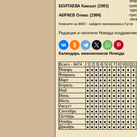
инф
БОЛТАЕВА Камшат
(1983)
-
рук
здр
АБРАЕВ Олжас
(1984)
-
пре
лиг
Кликните на ФИО - найдите именинника в Гугле
Редакция и читатели Номада поздравляю
Календарь именинников Номада
Всего - 9474
1
2
3
4
5
6
7
8
9
10
11
Январь
●
●
●
●
●
●
●
●
●
●
●
Февраль
●
●
●
●
●
●
●
●
●
●
●
Март
●
●
●
●
●
●
●
●
●
●
●
Апрель
●
●
●
●
●
●
●
●
●
●
●
Май
●
●
●
●
●
●
●
●
●
●
●
Июнь
●
●
●
●
●
●
●
●
●
●
●
Июль
●
●
●
●
●
●
●
●
●
●
●
Август
●
●
●
●
●
●
●
●
●
●
●
Сентябрь
●
●
●
●
●
●
●
●
●
●
●
Октябрь
●
●
●
●
●
●
●
●
●
●
●
Ноябрь
●
●
●
●
●
●
●
●
●
●
●
Декабрь
●
●
●
●
●
●
●
●
●
●
●