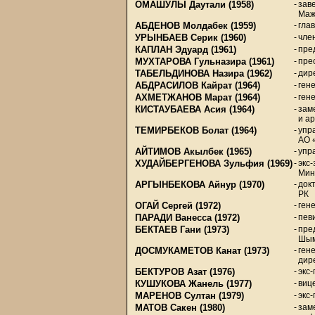
ОМАШУЛЫ Даутали
(1958)
-
зав
Маж
АБДЕНОВ Молдабек
(1959)
-
гла
УРЫНБАЕВ Серик
(1960)
-
чле
КАПЛАН Эдуард
(1961)
-
пре
МУХТАРОВА Гульназира
(1961)
-
пре
ТАБЕЛЬДИНОВА Назира
(1962)
-
дир
АБДРАСИЛОВ Кайрат
(1964)
-
ген
АХМЕТЖАНОВ Марат
(1964)
-
ген
КИСТАУБАЕВА Асия
(1964)
-
зам
и а
ТЕМИРБЕКОВ Болат
(1964)
-
упр
АО 
АЙТИМОВ Акылбек
(1965)
-
упр
ХУДАЙБЕРГЕНОВА Зульфия
(1969)
-
экс
Мин
АРГЫНБЕКОВА Айнур
(1970)
-
док
РК
ОГАЙ Сергей
(1972)
-
ген
ПАРАДИ Ванесса
(1972)
-
пев
БЕКТАЕВ Гани
(1973)
-
пре
Шым
ДОСМУКАМЕТОВ Канат
(1973)
-
ген
дир
БЕКТУРОВ Азат
(1976)
-
экс
КУШУКОВА Жанель
(1977)
-
виц
МАРЕНОВ Султан
(1979)
-
экс
МАТОВ Сакен
(1980)
-
зам