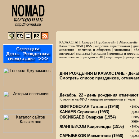
КАЗАХСТАН:
Самрук
|
Нурбанкгейт
|
Аблязовгейт
Казахстан-2050 |
RSS
|
кадровые перестановки
|
дни
аналитика
|
политика и общество
|
экономика
|
обо
интервью
|
скандалы
|
сенсации
|
криминал и корруп
империализм
|
трагедии и ЧП
|
акционеры
|
праздник
ДНИ РОЖДЕНИЯ В КАЗАХСТАНЕ - Декаб
Смотреть список праздников, отмечае
Декабрь, 22 - день рождения отмечают
Кликните на ФИО - найдите именинника в Гугле
КВЯТКОВСКАЯ Татьяна
(1948)
-
экс
КАНАЕВ Серикжан
(1953)
-
док
ОКСИКБАЕВ Омархан
(1954)
-
пре
жен
ЖАНПЕИСОВ Каиргельды
(1956)
-
экс
спо
САРЫБЕКОВ Махметгали
(1956)
-
док