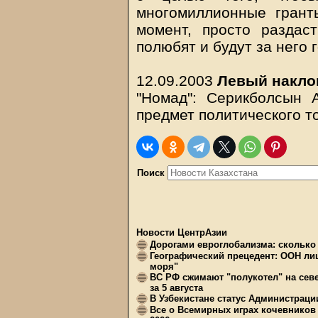
многомиллионные грант
момент, просто раздас
полюбят и будут за него 
12.09.2003
Левый накло
"Номад": Серикболсын 
предмет политического т
Поиск
Новости ЦентрАзии
Дорогами евроглобализма: сколько 
Географический прецедент: ООН ли
моря"
ВС РФ сжимают "полукотел" на сев
за 5 августа
В Узбекистане статус Администрац
Все о Всемирных играх кочевников