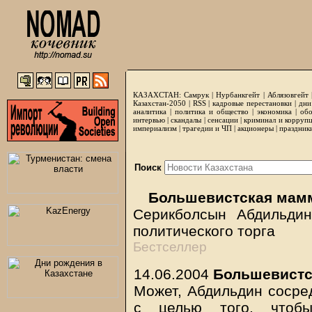
КАЗАХСТАН:
Самрук
|
Нурбанкгейт
|
Аблязовгейт
Казахстан-2050 |
RSS
|
кадровые перестановки
|
дни
аналитика
|
политика и общество
|
экономика
|
обо
интервью
|
скандалы
|
сенсации
|
криминал и корруп
империализм
|
трагедии и ЧП
|
акционеры
|
праздник
Поиск
Большевистская мам
Серикболсын Абдильди
политического торга
Бестселлер
14.06.2004
Большевистс
Может, Абдильдин сосре
с целью того, чтоб