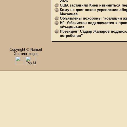
2026
США заставили Киев извиниться пер
Кому не дает покоя укрепление обо
Масалиев
Объявлены похороны "коалиции же
НГ: Узбекистан подключается к пра
объединения
Президент Садыр Жапаров подписал
погребения"
Copyright © Nomad
Хостинг beget