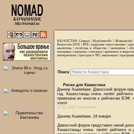
КАЗАХСТАН:
Самрук
|
Нурбанкгейт
|
Аблязовгейт
Казахстан-2050 |
RSS
|
кадровые перестановки
|
дни
аналитика
|
политика и общество
|
экономика
|
обо
интервью
|
скандалы
|
сенсации
|
криминал и корруп
империализм
|
трагедии и ЧП
|
акционеры
|
праздник
Поиск
Риски для Казахстана
Данияр Ашимбаев: Давосский форум пред
год. Казахстанцы очень любят рейтинги
привязана во многом к рейтингам ВЭФ, 
хохот
27.01.2025 /
аналитика
Данияр Ашимбаев, 24 января
Давосский форум представил некий докла
Казахстанцы очень любят рейтинги и 