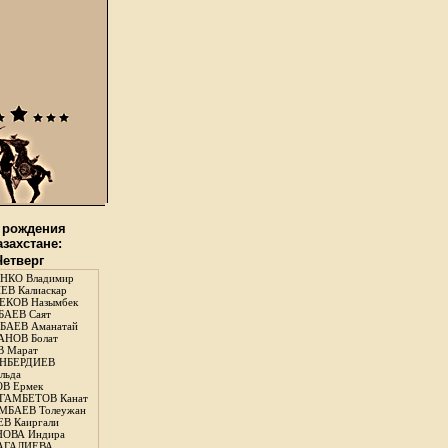
 рождения
азахстане:
Четверг
НКО Владимир
В Калиаскар
КОВ Назымбек
АЕВ Саят
АЕВ Аманатай
НОВ Болат
 Марат
НБЕРДИЕВ
льда
В Ермек
ГАМБЕТОВ Канат
БАЕВ Толеужан
В Каиргали
ОВА Индира
ГАЛИЕВА