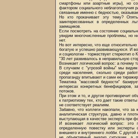
смартфоны или азартные игры), но со
фактором социального неблагополучия р
связанные именно с бедностью, оказыва
Но кто прокачивает эту тему? Опять
заинтересованных в определенных ль
заемщиков.
Если посмотреть на состояние социаль
увидим многочисленные проблемы, но ни
нет.
Но вот интересно, что еще относительно
богатую и успешно развивающуюся. И вот
и социологии - торжествует стереотип о 
"30 лет развивалось в неправильную сто
Возникает логический вопрос: а почему т
В случаем с "угрозой войны" мы види
среди населения, сколько среди рабо
пропаганду впитывают и сами ее тиражи
Тематика "массовой бедности" базиру
интересах конкретных бенефициаров, з
потоков.
При этом и то, и другое противоречит о
к патриотизму тех, кто дает такие ответ
не соответствует реалиям.
Забавно, что коллеги накопали, что за
аналитическая структура, давно и плот
выступающая в качестве эксперта при ф
И возникает логический вопрос: это 
определенную повестку или эксперты 
внешнего и внутреннего лобби. С другой 
не объективный анализ ситуации, а 