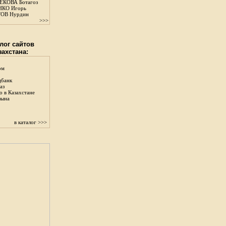
КОВА Ботагоз
КО Игорь
ОВ Нурдин
>>>
лог сайтов
захстана:
ом
цбанк
аз
о в Казахстане
зына
в каталог >>>