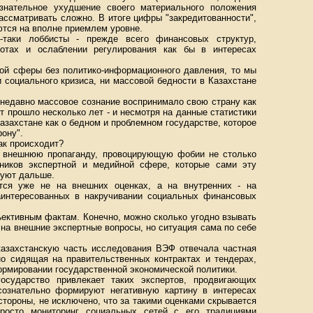
знательное ухудшение своего материального положения
ассматривать сложно. В итоге цифры "закредитованности",
ются на вполне приемлем уровне.
-таки лоббисты - прежде всего финансовых структур,
готах и ослаблении регулирования как бы в интересах
ной сферы без политико-информационного давления, то мы
 социального кризиса, ни массовой бедности в Казахстане
 недавно массовое сознание воспринимало свою страну как
 прошло несколько лет - и несмотря на данные статистики
Казахстане как о бедном и проблемном государстве, которое
рону".
ак происходит?
м внешнюю пропаганду, провоцирующую фобии не столько
тников экспертной и медийной сфере, которые сами эту
руют дальше.
ется уже не на внешних оценках, а на внутренних - на
аинтересованных в накручивании социальных финансовых
бъективным фактам. Конечно, можно сколько угодно взывать
ы на внешние экспертные вопросы, но ситуация сама по себе
 казахстанскую часть исследования ВЭФ отвечала частная
но сидящая на правительственных контрактах и тендерах,
ормировании государственной экономической политики.
государство привлекает таких экспертов, продвигающих
сознательно формируют негативную картину в интересах
стороны, не исключено, что за такими оценками скрывается
просто мониторинг социальных сетей с его традициями