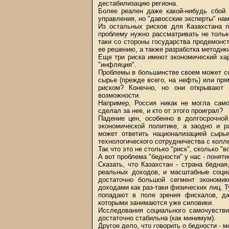
дестабилизацию региона.
Более реален даже какой-нибудь сбой 
управления, но "давосские эксперты" нам
Из остальных рисков для Казахстана п
проблему нужно рассматривать не только
таки со стороны государства продемонс
ее решению, а также разработка методик
Еще три риска имеют экономический хара
"инфляция".
Проблемы в большинстве своем может со
сырье (прежде всего, на нефть) или пр
риском? Конечно, но они открывают 
возможности.
Например, Россия никак не могла само
сделал за нее, и кто от этого проиграл?
Падение цен, особенно в долгосрочной
экономической политике, а заодно и р
может ответить национализацией сырь
технологического сотрудничества с колл
Так что это не столько "риск", сколько "
А вот проблема "бедности" у нас - понят
Сказать, что Казахстан - страна бедна
реальных доходов, и масштабные социа
достаточно большой сегмент экономи
доходами как раз-таки физических лиц. Т
попадают в поле зрения фискалов, да 
которыми занимаются уже силовики.
Исследования социального самочувстви
достаточно стабильна (как минимум).
Другое дело, что говорить о бедности - м