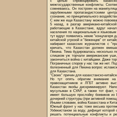
с целью спровоцировать казахско-
межгосударственные конфликты. Соотве
сомневаюсь. Он построен на манипуляц
зарубежными пропагандистскими цент
сознание, но принципиального воздейств
С кем же еще Казахстану можно повоева
5 назад, в разгар американо-китайско
работающие в Казахстане, вдруг начал
населения по национальным и языковым 
тут вдруг появились некие "концлагеря д
китайской угрозой и "беженцев" от кита
набирают казахских журналистов с "пр
кричать, что Казахстан должен вмеша
Пекина. Тема будировалась несколько лет
слишком уж торчали американские уши,
закончиться война с китайцами. Даже тор
Пограничных споров у нас так же нет. По
болезненный для Пекина вопрос исламск
для Казахстана.
"Своих" причин для казахстанско-китайск
Но тут опять обратим внимание на
правозащитников и ЛГБТ активно выс
Казахстан якобы дискриминируют. Нап
мусульман в СУАР, а также тот факт, 
имеет большую прослойку боевиков из 
дочерней структуры (при активной помощ
Иными словами, война Казахстана и Китая
Южный фронт у нас тоже весьма протяж
Узбекистаном за воду, дефицит которой
решать потенциальные конфликты и ре