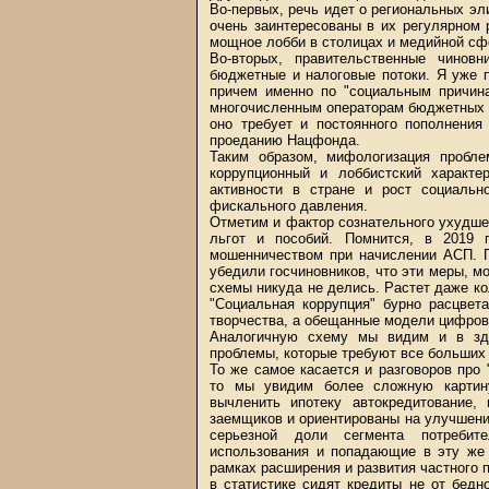
Во-первых, речь идет о региональных эл
очень заинтересованы в их регулярном
мощное лобби в столицах и медийной сф
Во-вторых, правительственные чинов
бюджетные и налоговые потоки. Я уже п
причем именно по "социальным причин
многочисленным операторам бюджетных п
оно требует и постоянного пополнения
проеданию Нацфонда.
Таким образом, мифологизация пробле
коррупционный и лоббистский характ
активности в стране и рост социальн
фискального давления.
Отметим и фактор сознательного ухудше
льгот и пособий. Помнится, в 2019 
мошенничеством при начислении АСП. П
убедили госчиновников, что эти меры, мо
схемы никуда не делись. Растет даже ко
"Социальная коррупция" бурно расцвет
творчества, а обещанные модели цифрови
Аналогичную схему мы видим и в здр
проблемы, которые требуют все больших
То же самое касается и разговоров про 
то мы увидим более сложную картину
вычленить ипотеку автокредитование,
заемщиков и ориентированы на улучшение
серьезной доли сегмента потребите
использования и попадающие в эту же 
рамках расширения и развития частного п
в статистике сидят кредиты не от бедн