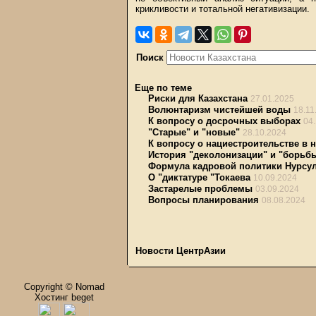
крикливости и тотальной негативизации.
Поиск
Еще по теме
Риски для Казахстана
27.01.2025
Волюнтаризм чистейшей воды
18.11
К вопросу о досрочных выборах
04
"Старые" и "новые"
28.10.2024
К вопросу о нациестроительстве в 
История "деколонизации" и "борьбы
Формула кадровой политики Нурсул
О "диктатуре "Токаева
10.09.2024
Застарелые проблемы
03.09.2024
Вопросы планирования
08.08.2024
Новости ЦентрАзии
Copyright © Nomad
Хостинг beget