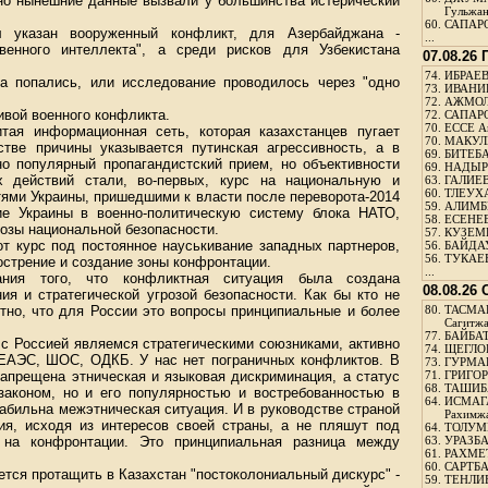
 но нынешние данные вызвали у большинства истерический
Гульжа
60.
САПАРО
 указан вооруженный конфликт, для Азербайджана -
...
твенного интеллекта", а среди рисков для Узбекистана
07.08.26
74.
ИБРАЕВ
а попались, или исследование проводилось через "одно
73.
ИВАНИЩ
72.
АЖМОЛ
ивой военного конфликта.
72.
САПАРО
70.
ЕССЕ А
тая информационная сеть, которая казахстанцев пугает
70.
МАКУЛБ
тве причины указывается путинская агрессивность, а в
69.
БИТЕБА
но популярный пропагандистский прием, но объективности
69.
НАДЫРБ
х действий стали, во-первых, курс на национальную и
63.
ГАЛИЕВ
60.
ТЛЕУХА
ями Украины, пришедшими к власти после переворота-2014
59.
АЛИМБЕ
ние Украины в военно-политическую систему блока НАТО,
58.
ЕСЕНЕЕ
озы национальной безопасности.
57.
КУЗЕМБ
от курс под постоянное науськивание западных партнеров,
56.
БАЙДАУ
56.
ТУКАЕВ
стрение и создание зоны конфронтации.
...
ния того, что конфликтная ситуация была создана
08.08.26
ия и стратегической угрозой безопасности. Как бы кто не
ятно, что для России это вопросы принципиальные и более
80.
ТАСМА
Сагитж
77.
БАЙБАТ
 с Россией являемся стратегическими союзниками, активно
74.
ЩЕГЛО
х ЕАЭС, ШОС, ОДКБ. У нас нет пограничных конфликтов. В
73.
ГУРМА
запрещена этническая и языковая дискриминация, а статус
71.
ГРИГОР
68.
ТАШИБ
 законом, но и его популярностью и востребованностью в
64.
ИСМАГ
абильна межэтническая ситуация. И в руководстве страной
Рахимж
я, исходя из интересов своей страны, а не пляшут под
64.
ТОЛУМБ
на конфронтации. Это принципиальная разница между
63.
УРАЗБА
61.
РАХМЕТ
60.
САРТБА
ается протащить в Казахстан "постоколониальный дискурс" -
59.
ТЕНЛИ