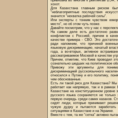
привязана во многом к рейтингам ВЭФ,
хохот.
Для Казахстана главным риском был
"неблагоприятные последствия искусс
значится "нехватка рабочей силы".
Или эксперты с тонким чувством юмор
место", но об этом чуть позже.
Давайте посмотрим, что у нас с перспект
На самом деле есть достаточно разви
конфликтом с Россией, причем в качес
качестве примера - СВО. Это достаточ
ради напомним, что причиной военны
языковую дискриминацию, начатый власт
года, а во-вторых, активное встраива
рассматриваемое Москвой в качестве угр
Причем, отметим, что Киев проводил эт
сознательно шедших на политическое обо
Привожу эти аргументы для понима
дискриминацией русскоязычного населен
относился к Путину и его политику, пон
чем обоснованные.
Есть ли такой риск для Казахстана? Мы
работает как напрямую, так и в рамка
Казахстане на конституционном уровне 
русского языка сохраняется не только
первую очередь среди самих казахов. Ст
сидят люди, которые принимают решени
чужую дудку и пытаются заработать 
ситуациями в Казахстане и на Украине.
Вместе с тем, та же "сетка" активно пыт