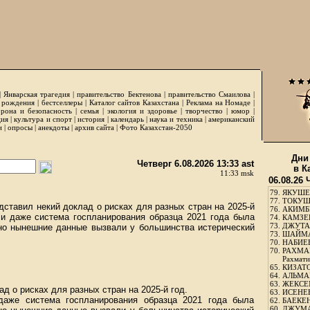
|
Январская трагедия
|
правительство Бектенова
|
правительство Смаилова
|
 рождения
|
бестселлеры
|
Каталог сайтов Казахстана
|
Реклама на Номаде
|
рона и безопасность
|
семья
|
экология и здоровье
|
творчество
|
юмор
|
ция
|
культура и спорт
|
история
|
календарь
|
наука и техника
|
американский
и
|
опросы
|
анекдоты
|
архив сайта
|
Фото Казахстан-2050
Дни
Четверг 6.08.2026 13:33 ast
в К
11:33 msk
06.08.26 
79.
ЯКУШЕ
77.
ТОКУШЕ
ставил некий доклад о рисках для разных стран на 2025-й
76.
АКИМБЕ
 и даже система госпланирования образца 2021 года была
74.
КАМЗЕБ
73.
ДЖУТАБ
но нынешние данные вызвали у большинства истерический
73.
ШАЙМА
70.
НАБИЕВ
70.
РАХМА
Рахмати
65.
КИЗАТО
64.
АЛЬМА
63.
ЖЕКСЕМ
д о рисках для разных стран на 2025-й год.
63.
ИСЕНЕЕ
даже система госпланирования образца 2021 года была
62.
БАЕКЕН
60.
ДЖУМА