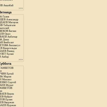
н
В Акылбай
>>>
 Пятница
А Галия
ЕВ Александр
ДАЕВ Магауия
В Табылгали
натолий
ЕКОВ Баглан
ЕВ Орал
АЕВ Акбатыр
А Дина
Н Бекболат
ТОВА Бахшагул
В Каиргельды
АЕВ Рашид
ЛЕТ Ерлан
 Акбар
>>>
 Суббота
ГАМБЕТОВ
ан
ЧИН Ертай
ВА Мария
Н Михаил
ЕНКО Сергей
АЕВ Мурат
АМБЕТОВ
ан
АЕВ Берик
ЕВ Кайрат
ОВ Ерлан
ЕВ Бауржан
БАЕВ Нуржан