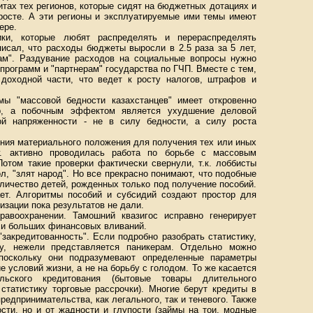
итах тех регионов, которые сидят на бюджетных дотациях и
 росте. А эти регионы и эксплуатируемые ими темы имеют
ере.
ники, которые любят распределять и перераспределять
исал, что расходы бюджеты выросли в 2.5 раза за 5 лет,
ам". Раздувание расходов на социальные вопросы нужно
рограмм и "партнерам" государства по ГЧП. Вместе с тем,
 доходной части, что ведет к росту налогов, штрафов и
мы "массовой бедности казахстанцев" имеет откровенно
ер, а побочным эффектом является ухудшение деловой
ой напряженности - не в силу бедности, а силу роста
ния материального положения для получения тех или иных
г. активно проводилась работа по борьбе с массовым
отом такие проверки фактически свернули, т.к. лоббисты
л, "злят народ". Но все прекрасно понимают, что подобные
личество детей, рожденных только под получение пособий.
ает. Алгоритмы пособий и субсидий создают простор для
зации пока результатов не дали.
авоохранении. Тамошний квазигос исправно генерирует
 и больших финансовых вливаний.
"закредитованность". Если подробно разобрать статистику,
, нежели представляется паникерам. Отдельно можно
 поскольку они подразумевают определенные параметры
 условий жизни, а не на борьбу с голодом. То же касается
льского кредитования (бытовые товары длительного
статистику торговые рассрочки). Многие берут кредиты в
редпринимательства, как легального, так и теневого. Также
ости, но и от жадности и глупости (займы на тои, модные