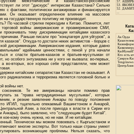
русские межэтнические и казахстанско-российские
57.
АШИРБЕ
тствует ли этот "дискурс" интересам Казахстана? Сильно
53.
ЯКОВЕН
52.
ДАМИТ
иях с фактами, политически ангажирован и финансируется
...
рами. Он оказывает определенное влияние на массовое
ия на государственную политику не производит.
ть? По часовой стрелке переходим к Китаю. Помнится, лет
Ката
й торговой войны американские и проамериканские СМИ,
Ка
и прокачивать тему дискриминации китайцами казахского
причинам. Раньше писали про "концлагеря для уйгуров", а
Ак Орда
Казахтелек
ля казахов". Откуда-то достали неких активистов - борцов с
Казинформ
йской дискриминации. Американские издания, которые давно
Казкоммер
авильными" идейными ценностями, с пеной у рта начали
КазМунайГ
ться и спасти братьев-казахов и братьев-мусульман от
Кто есть кт
Самрук-Ка
, но особого энтузиазма ни у кого не вызвала: во-первых,
Tengrinews
 а во-вторых, все хорошо себе представляли, чем может
ЦентрАзия
говая.
ддержки китайским сепаратистам Казахстан не оказывает. А
ого радикализма и терроризма является головной болью и
ой войны нет.
 союзников. Те же американцы начали помимо прав
тупать за "права нетрадиционных мусульман", которых
омним, и резкие заявление Анкары по поводу положения
что ИГИЛ, тщательно опекаемый Вашингтоном и Анкарой,
Центральной Азии, а после прихода к власти в Сирии его
и Анкары), было заявлено, что "следующим будет Китай".
 кое-кому очень нужна, но не нам. И не китайцам.
енный. Технически мы можем повоевать с Кыргызстаном и
 отмечают многие эксперты. Вот только наши страны умеют
гулировать возникающие проблемы. Нельзя сказать, что