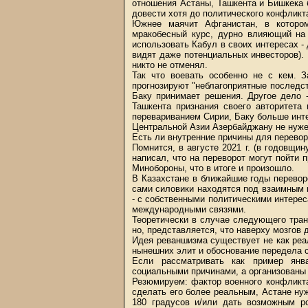
отношения Астаны, Ташкента и Бишкека б
довести хотя до политического конфликта
Южнее маячит Афганистан, в котором
мракобесный курс, дурно влияющий на 
использовать Кабул в своих интересах - 
видят даже потенциальных инвесторов). 
никто не отменял.
Так что воевать особенно не с кем. 
прогнозируют "неблагоприятные последст
Баку принимает решения. Другое дело 
Ташкента признания своего авторитета 
перевариванием Сирии, Баку больше инте
Центральной Азии Азербайджану не нужен 
Есть ли внутренние причины для перевор
Помнится, в августе 2021 г. (в годовщин
написал, что на переворот могут пойти
Минобороны, что в итоге и произошло.
В Казахстане в ближайшие годы перевор
сами силовики находятся под взаимным 
- с собственными политическими интер
международными связями.
Теоретически в случае следующего тран
но, представляется, что наверху мозгов 
Идея реваншизма существует не как реа
нынешних элит и обоснование передела с
Если рассматривать как пример янв
социальными причинами, а организованы 
Резюмируем: фактор военного конфликт
сделать его более реальным, Астане нуж
180 градусов и/или дать возможным р