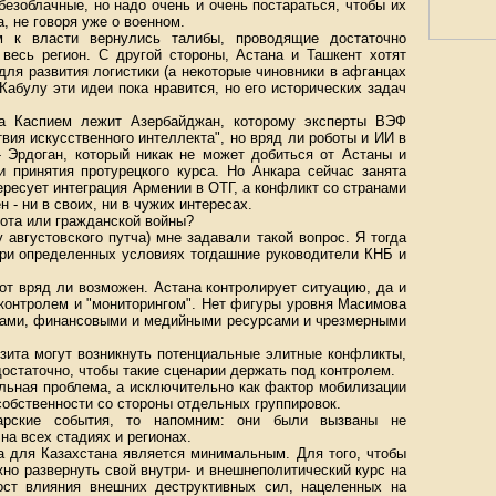
езоблачные, но надо очень и очень постараться, чтобы их
, не говоря уже о военном.
 к власти вернулись талибы, проводящие достаточно
весь регион. С другой стороны, Астана и Ташкент хотят
для развития логистики (а некоторые чиновники в афганцах
Кабулу эти идеи пока нравится, но его исторических задач
За Каспием лежит Азербайджан, которому эксперты ВЭФ
вия искусственного интеллекта", но вряд ли роботы и ИИ в
- Эрдоган, который никак не может добиться от Астаны и
и принятия протурецкого курса. Но Анкара сейчас занята
ресует интеграция Армении в ОТГ, а конфликт со странами
- ни в своих, ни в чужих интересах.
ота или гражданской войны?
у августовского путча) мне задавали такой вопрос. Я тогда
 при определенных условиях тогдашние руководители КНБ и
от вряд ли возможен. Астана контролирует ситуацию, да и
контролем и "мониторингом". Нет фигуры уровня Масимова
есами, финансовыми и медийными ресурсами и чрезмерными
зита могут возникнуть потенциальные элитные конфликты,
достаточно, чтобы такие сценарии держать под контролем.
льная проблема, а исключительно как фактор мобилизации
обственности со стороны отдельных группировок.
арские события, то напомним: они были вызваны не
на всех стадиях и регионах.
а для Казахстана является минимальным. Для того, чтобы
но развернуть свой внутри- и внешнеполитический курс на
ост влияния внешних деструктивных сил, нацеленных на