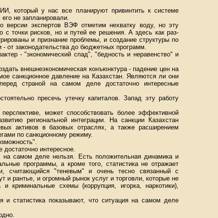
ИИ, который у нас все планируют привинтить к системе
 его не запланировали.
о версии экспертов ВЭФ отметим нехватку воду, но эту
 с точки рисков, но и путей ее решения. А здесь как раз-
трированы и признание проблемы, и создание структуры по
и - от законодательства до бюджетных программ.
ктер - "экономический спад", "бедность и неравенство" и
здать внешнеэкономическая конъюнктура - падение цен на
ямое санкционное давление на Казахстан. Являются ли они
перед страной на самом деле достаточно интересные
стоятельно пресечь утечку капиталов. Запад эту работу
 перспективе, может способствовать более эффективной
азвитию региональной интеграции. На санкции Казахстан
евых активов в базовых отраслях, а также расширением
егами по санкционному режиму.
возможность".
ие достаточно интересное.
я, на самом деле нельзя. Есть положительная динамика и
льные программы, а кроме того, статистика не отражает
ки, считающийся "теневым" и очень тесно связанный с
ут и рантье, и огромный рынок услуг и торговли, которые не
и криминальные схемы (коррупция, игорка, наркотики),
я и статистика показывают, что ситуация на самом деле
одно.