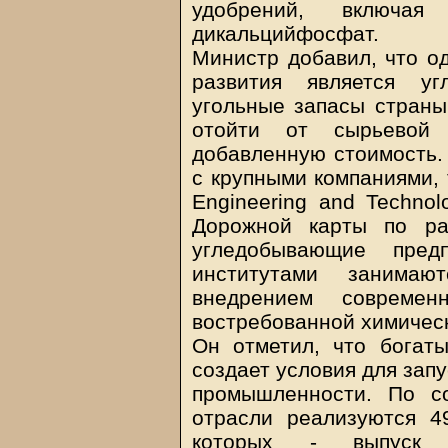
удобрений, включа
дикальцийфосфат.
Министр добавил, что о
развития является уг
угольные запасы страны,
отойти от сырьевой
добавленную стоимость.
с крупными компаниями, 
Engineering and Technol
Дорожной карты по ра
угледобывающие пред
институтами занимаю
внедрением современ
востребованной химическ
Он отметил, что богат
создает условия для зап
промышленности. По с
отрасли реализуются 4
которых - выпуск