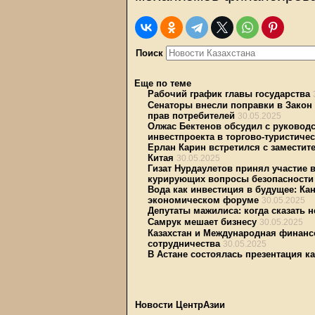
Поиск
Еще по теме
Рабочий график главы государства
Сенаторы внесли поправки в Закон
прав потребителей
30.05.2025
Олжас Бектенов обсудил с руково
инвестпроекта в торгово-туристиче
Ерлан Карин встретился с замести
Китая
30.05.2025
Гизат Нурдаулетов принял участие 
курирующих вопросы безопасности
Вода как инвестиция в будущее: Ка
экономическом форуме
30.05.2025
Депутаты мажилиса: когда сказать н
Самрук мешает бизнесу
30.05.2025
Казахстан и Международная финанс
сотрудничества
30.05.2025
В Астане состоялась презентация к
Новости ЦентрАзии