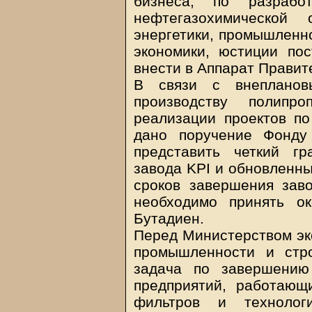
бизнеса, по разрабо
нефтегазохимической 
энергетики, промышленно
экономики, юстиции пос
внести в Аппарат Правит
В связи с внепланов
производству полипр
реализации проектов по
дано поручение Фонду 
представить четкий г
завода KPI и обновленны
сроков завершения завод
необходимо принять о
Бутадиен.
Перед Министерством эк
промышленности и стро
задача по завершению
предприятий, работающ
фильтров и технолог