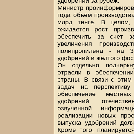
удобрений за рубеж.
Министр проинформирова
года объем производства
млрд тенге. В целом,
ожидается рост произ
обеспечить за счет з
увеличения производс
полипропилена - на 
удобрений и желтого фос
Он отдельно подчеркн
отрасли в обеспечении
страны. В связи с этим
задач на перспективу
обеспечение местны
удобрений отечестве
озвученной информа
реализации новых про
выпуска удобрений дол
Кроме того, планируетс