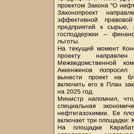
проектом Закона "О неф
Законопроект направ
эффективной правово
предприятий к сырью,
господдержки – финан
льготы.
На текущий момент Кон
проекту направле
Межведомственной ко
Аккенженов попросил 
вынести проект на б
включить его в План за
на 2025 год.
Министр напомнил, чт
специальная экономич
нефтегазохимии. Ее пло
включает три площадки: К
На площадке Караба