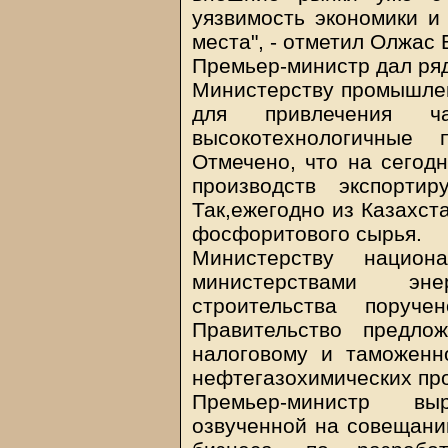
уязвимость экономики и
места", - отметил Олжас 
Премьер-министр дал ряд
Министерству промышлен
для привлечения ч
высокотехнологичные 
Отмечено, что на сегод
производств экспортир
Так,ежегодно из Казахст
фосфоритового сырья.
Министерству национ
министерствами эн
строительства пору
Правительство предло
налоговому и таможенн
нефтегазохимических про
Премьер-министр вы
озвученной на совещани