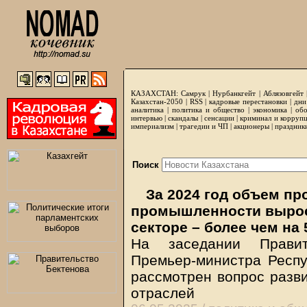
КАЗАХСТАН:
Самрук
|
Нурбанкгейт
|
Аблязовгейт
Казахстан-2050 |
RSS
|
кадровые перестановки
|
дни
аналитика
|
политика и общество
|
экономика
|
обо
интервью
|
скандалы
|
сенсации
|
криминал и корруп
империализм
|
трагедии и ЧП
|
акционеры
|
праздник
Поиск
За 2024 год объем пр
промышленности вырос 
секторе – более чем на
На заседании Правит
Премьер-министра Респу
рассмотрен вопрос разв
отраслей