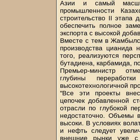
Азии и самый масшт
промышленности Казах
строительство II этапа 
обеспечить полное зам
экспорта с высокой доба
Вместе с тем в Жамбылс
производства цианида 
того, реализуются перс
бутадиена, карбамида, п
Премьер-министр отм
глубины переработк
высокотехнологичной про
"Все эти проекты вне
цепочек добавленной ст
отрасли по глубокой пе
недостаточно. Объемы 
высоки. В условиях вола
и нефть следует увели
внешние рынки уже с 