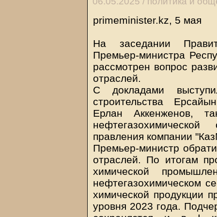
06.05.2025 /
политика и общ
primeminister.kz, 5 мая
На заседании Правит
Премьер-министра Респу
рассмотрен вопрос разв
отраслей.
С докладами выступ
строительства Ерсайы
Ерлан Аккенженов, т
нефтегазохимической
правления компании "Каз
Премьер-министр обрати
отраслей. По итогам пр
химической промышле
нефтегазохимическом се
химической продукции п
уровня 2023 года. Подче