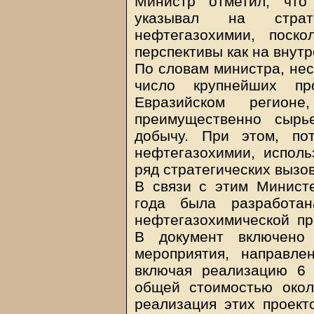
Министр отметил, что
указывал на страте
нефтегазохимии, поско
перспективы как на внутр
По словам министра, нес
число крупнейших п
Евразийском регионе
преимущественно сырь
добычу. При этом, по
нефтегазохимии, исполь
ряд стратегических вызов
В связи с этим Министе
года была разработа
нефтегазохимической п
В документ включено
мероприятия, направле
включая реализацию 6 
общей стоимостью окол
реализация этих проекто