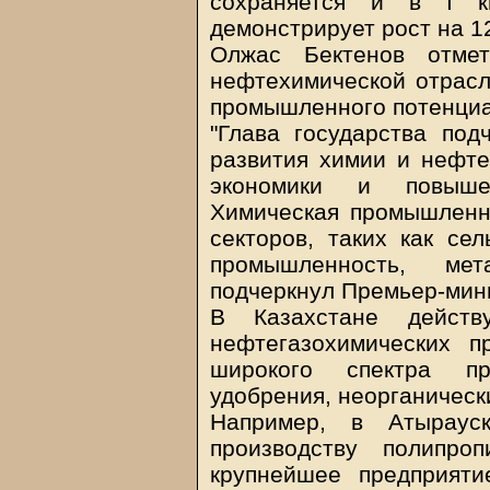
сохраняется и в I к
демонстрирует рост на 1
Олжас Бектенов отмет
нефтехимической отрасл
промышленного потенциа
"Глава государства под
развития химии и нефте
экономики и повышен
Химическая промышленно
секторов, таких как се
промышленность, мет
подчеркнул Премьер-мин
В Казахстане дейст
нефтегазохимических п
широкого спектра пр
удобрения, неорганическ
Например, в Атыраус
производству полипро
крупнейшее предприят