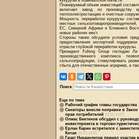
кукурузы в Жамбылской области.
Планируемый объем инвестиций составля
включает завод по производству к
теплоэлектростанцию и очистные сооруж
Мощность переработки кукурузы состав
местных сельхозтоваропроизводителей, 
ЕС, Северной Африки и Ближнего Восто
новых рабочих мест.
Стороны также обсудили условия пред
предоставления экспортной поддержки
отрасли глубокой переработки кукурузы.
Президент Fufeng Group господин Ли
производственного комплекса позв
сельхозпродукции, стимулировать разв
сбыта для отечественных аграриев, а та
Поиск
Еще по теме
Рабочий график главы государства
Сенаторы внесли поправки в Закон
прав потребителей
30.05.2025
Олжас Бектенов обсудил с руково
инвестпроекта в торгово-туристиче
Ерлан Карин встретился с замести
Китая
30.05.2025
Гизат Нурдаулетов принял участие 