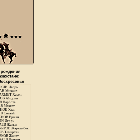
 рождения
азахстане:
 Воскресенье
КИЙ Игорь
АН Михаил
АХМЕТ Хасен
В Абдулла
 Нарбота
В Максет
НОВ Улан
В Сматай
ЕНОВ Ержан
Н Игорь
АЕВ Жакып
ЫРОВ Жаркынбек
В Темирхан
КОВ Жанат
АЕВ Нурлан