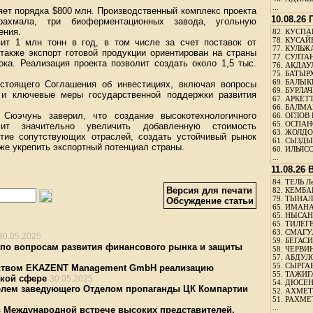
...
ет порядка $800 млн. Производственный комплекс проекта
10.08.26
рахмала, три биоферментационных завода, угольную
ения.
82.
КУСПАН
78.
КУСАЙ
ит 1 млн тонн в год, в том числе за счет поставок от
77.
КУЛЬЖА
также экспорт готовой продукции ориентирован на страны
77.
СУЛТАН
ка. Реализация проекта позволит создать около 1,5 тыс.
76.
АКДАУ
75.
БАТЫР
69.
БАЛЫКБ
стоящего Соглашения об инвестициях, включая вопросы
69.
БУРЛАЧ
 и ключевые меры государственной поддержки развития
67.
АРКЕТТ
66.
БАЛМА
 Сюэчунь заверил, что создание высокотехнологичного
66.
ОГЛОВ 
65.
ОСПАН
олит значительно увеличить добавленную стоимость
63.
ЖОЛДО
итие сопутствующих отраслей, создать устойчивый рынок
61.
СЫЗДЫК
кже укрепить экспортный потенциал страны.
60.
ИЛЬЯСО
...
11.08.26
84.
ТЕЛЬ Л
Версия для печати
82.
КЕМБАЕ
79.
ТЫНАЛ
Обсуждение статьи
65.
ИМАНА
65.
НЫСАНБ
65.
ТИЛЕГЕ
63.
СМАГУЛ
30.05.2025
59.
БЕГАСИ
 по вопросам развития финансового рынка и защиты
58.
ЧЕРВИН
57.
АБДУЛО
55.
СЫРГАБ
дством EKAZENT Management GmbH реализацию
55.
ТАЖИГ
ской сфере
30.05.2025
54.
ДЮСЕН
телем заведующего Отделом пропаганды ЦК Компартии
52.
АХМЕТ
51.
РАХМЕ
...
в Международной встрече высоких представителей,