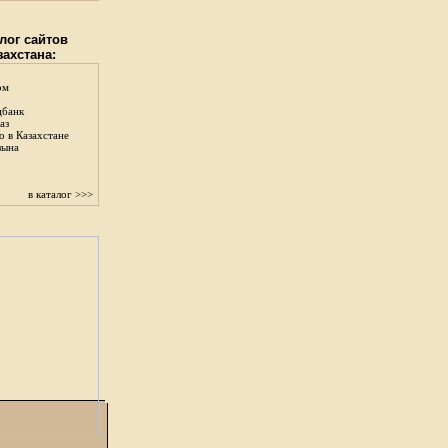
лог сайтов
захстана:
ом
цбанк
аз
о в Казахстане
зына
в каталог >>>