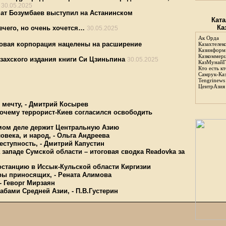
30.05.2025
нат Бозумбаев выступил на Астанинском
Ката
Ка
ечего, но очень хочется…
30.05.2025
Ак Орда
овая корпорация нацелены на расширение
Казахтелек
Казинформ
Казкоммер
азахского издания книги Си Цзиньпина
30.05.2025
КазМунайГ
Кто есть кт
Самрук-Ка
Tengrinews
ЦентрАзия
мечту, - Дмитрий Косырев
очему террорист-Киев согласился освободить
амом деле держит Центральную Азию
овека, и народ, - Ольга Андреева
еступность, - Дмитрий Капустин
западе Сумской области – итоговая сводка Readovka за
останцию в Иссык-Кульской области Киргизии
ары приносящих, - Рената Алимова
- Геворг Мирзаян
абами Средней Азии, - П.В.Густерин