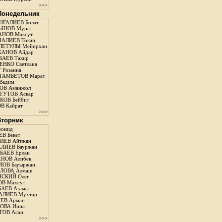
>>>
 Понедельник
ГАЛИЕВ Болат
ЫНОВ Мурат
НОВ Максут
АЛИЕВ Токан
ЛЕТУЛЫ Мейирхан
ХАНОВ Айдар
АЕВ Такир
ЕНКО Светлана
 Розанна
ГАМБЕТОВ Марат
Вадим
ОВ Аманжол
ГУТОВ Аскар
ОВ Бейбит
В Кайрат
>>>
 Вторник
еонид
В Бекет
ИЕВ Айтжан
ЛИЕВ Бауржан
АЕВ Ерлан
НОВ Алибек
ОВ Бауыржан
ЛОВА Алмаш
СКИЙ Олег
В Махсут
АЕВ Азамат
АЛИЕВ Мухтар
ЕВ Арман
ОВА Инна
ТОВ Асан
>>>