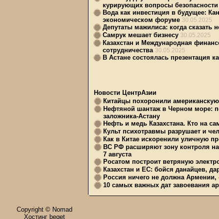
курирующих вопросы безопасности
Вода как инвестиция в будущее: Ка
экономическом форуме
30.05.2025
Депутаты мажилиса: когда сказать н
Самрук мешает бизнесу
30.05.2025
Казахстан и Международная финанс
сотрудничества
30.05.2025
В Астане состоялась презентация к
Новости ЦентрАзии
Китайцы похоронили американскую 
Нефтяной шантаж в Черном море: п
заложника-Астану
Нефть и медь Казахстана. Кто на с
Культ психотравмы разрушает и чел
Как в Китае искоренили уличную пр
ВС РФ расширяют зону контроля на 
7 августа
Росатом построит ветряную электр
Казахстан и ЕС: бойся данайцев, д
Россия ничего не должна Армении, 
10 самых важных дат завоевания ар
Copyright © Nomad
Хостинг beget