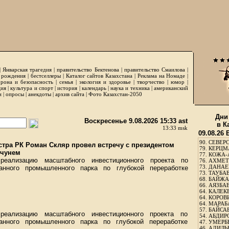
|
Январская трагедия
|
правительство Бектенова
|
правительство Смаилова
|
 рождения
|
бестселлеры
|
Каталог сайтов Казахстана
|
Реклама на Номаде
|
рона и безопасность
|
семья
|
экология и здоровье
|
творчество
|
юмор
|
ция
|
культура и спорт
|
история
|
календарь
|
наука и техника
|
американский
и
|
опросы
|
анекдоты
|
архив сайта
|
Фото Казахстан-2050
Дни
Воскресенье 9.08.2026 15:33 ast
в К
13:33 msk
09.08.26
90.
СЕВЕРС
тра РК Роман Скляр провел встречу с президентом
79.
КЕРЦМ
эчунем
77.
КОЖА-
еализацию масштабного инвестиционного проекта по
76.
АХМЕТО
73.
ДАНАЕВ
ванного промышленного парка по глубокой переработке
73.
ТАУБАЕ
68.
БАЙЖА
66.
АЯЗБАЕ
64.
КАЛЕК
64.
КОРОВИ
64.
МАРАБ
57.
БАЙСАБ
еализацию масштабного инвестиционного проекта по
54.
АБДИРО
ванного промышленного парка по глубокой переработке
47.
УМЕРБЕ
46.
АДИЛЬБ