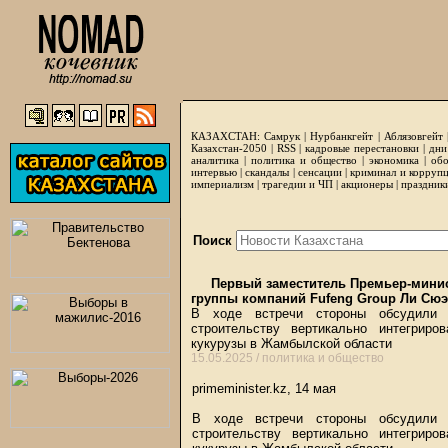
КАЗАХСТАН:
Самрук
|
Нурбанкгейт
|
Аблязовгейт
Казахстан-2050 |
RSS
|
кадровые перестановки
|
дни
аналитика
|
политика и общество
|
экономика
|
обо
интервью
|
скандалы
|
сенсации
|
криминал и корруп
империализм
|
трагедии и ЧП
|
акционеры
|
праздник
Поиск
Первый заместитель Премьер-минис
группы компаний Fufeng Group Ли Сю
В ходе встречи стороны обсудили р
строительству вертикально интегриро
кукурузы в Жамбылской области
15.05.2025 /
политика и общество
primeminister.kz, 14 мая
В ходе встречи стороны обсудили р
строительству вертикально интегриро