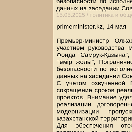
безопасности по исполн
данных на заседании Со
15.05.2025 /
политика и общ
primeminister.kz, 14 мая
Премьер-министр Олжа
участием руководства м
Фонда "Самрук-Қазына",
темiр жолы", Погранич
безопасности по исполн
данных на заседании Сов
С учетом озвученной 
сокращение сроков реал
проектов. Внимание уде
реализации договорен
модернизации пропус
казахстанской территори
Для обеспечения оте