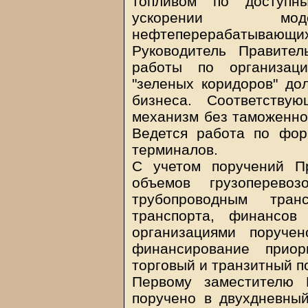
топливом по доступ
ускорении моде
нефтеперерабатывающих
Руководитель Правител
работы по организац
"зеленых коридоров" д
бизнеса. Соответству
механизм без таможенног
Ведется работа по фор
терминалов.
С учетом поручений П
объемов грузоперево
трубопроводным тран
транспорта, финансов
организациями поруче
финансирование приор
торговый и транзитный п
Первому заместителю 
поручено в двухдневный