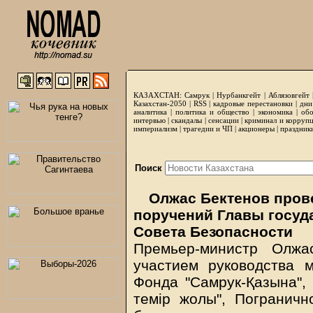
КАЗАХСТАН:
Самрук
|
Нурбанкгейт
|
Аблязовгейт
Казахстан-2050 |
RSS
|
кадровые перестановки
|
дни
аналитика
|
политика и общество
|
экономика
|
обо
интервью
|
скандалы
|
сенсации
|
криминал и корруп
империализм
|
трагедии и ЧП
|
акционеры
|
праздник
Поиск
Олжас Бектенов пров
поручений Главы госуд
Совета Безопасности
Премьер-министр Олжа
участием руководства м
Фонда "Самрук-Қазына",
темiр жолы", Погранич