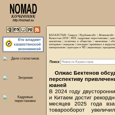
КАЗАХСТАН:
Самрук
|
Нурбанкгейт
|
Аблязовгейт
Казахстан-2050 |
RSS
|
кадровые перестановки
|
дни
аналитика
|
политика и общество
|
экономика
|
обо
интервью
|
скандалы
|
сенсации
|
криминал и корруп
империализм
|
трагедии и ЧП
|
акционеры
|
праздник
Поиск
Олжас Бектенов обсу
перспективу привлечен
юаней
В 2024 году двусторонн
и Китаем достиг рекордн
месяцев 2025 года вза
товарооборот увели