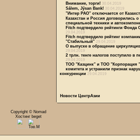
Внимание, торги!
30.04.2019
Sálem, Jýsan Bank!
30.04.2019
"Интер РАО" отключается от Казахс
Казахстан и Россия договорились о
специальной техники и автокомпо
Fitch подтвердило рейтинги Фонда 
29.04.2019
Fitch подтвердило рейтинг компании
"Стабильный"
29.04.2019
О выпуске в обращение циркуляцио
29.04.2019
2 трлн. тенге налогов поступило в 
29.04.2019
ТОО "Казцинк" и ТОО "Корпорация
комитета и устранили признак нару
конкуренции
29.04.2019
Новости ЦентрАзии
Copyright © Nomad
Хостинг beget