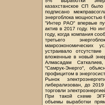
5% выработки энерг
казахстанское СП было 
подписано межправсогл
энергоблока мощностью 
"Интер РАО" впервые пу
актив в 2017 году. Но и
году, когда компания со
третьего энергобл
макроэкономических у
устраивало отсутствие
вложенные в новый энер
Алмасадам Саткалиев
"Самрук-Энерго", объя
профицитом в энергосис
Рынок электроэнерге
либерализован, до 2019 
торговли электроэнергие
При такой схеме ЭГР
объемы выработки пря