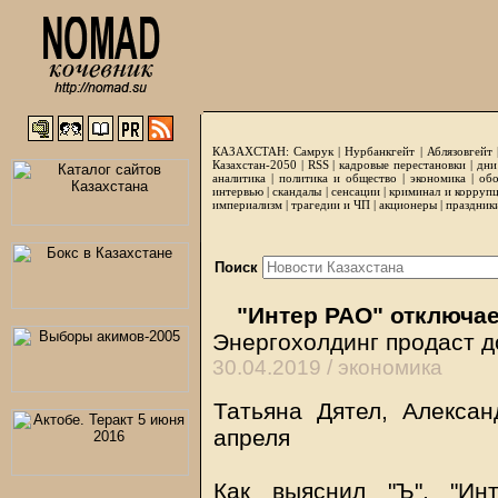
КАЗАХСТАН:
Самрук
|
Нурбанкгейт
|
Аблязовгейт
Казахстан-2050 |
RSS
|
кадровые перестановки
|
дни
аналитика
|
политика и общество
|
экономика
|
обо
интервью
|
скандалы
|
сенсации
|
криминал и корруп
империализм
|
трагедии и ЧП
|
акционеры
|
праздник
Поиск
"Интер РАО" отключае
Энергохолдинг продаст д
30.04.2019 /
экономика
Татьяна Дятел, Алексан
апреля
Как выяснил "Ъ", "И