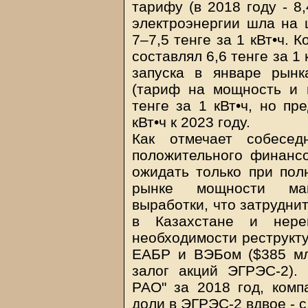
тарифу (в 2018 году - 8,
электроэнергии шла на 
7–7,5 тенге за 1 кВт•ч.
составлял 6,6 тенге за 1 
запуска в январе рын
(тариф на мощность и н
тенге за 1 кВт•ч, но пр
кВт•ч к 2023 году.
Как отмечает собесед
положительного финанс
ожидать только при пол
рынке мощности мак
выработки, что затрудни
в Казахстане и нерен
необходимости реструкт
ЕАБР и ВЭБом ($385 мл
залог акций ЭГРЭС-2). 
РАО" за 2018 год, комп
доли в ЭГРЭС-2 вдвое - с