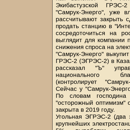
Экибастузской ГРЭС-2
"Самрук-Энерго", уже 
рассчитывают закрыть с
продать станцию в "Инт
сосредоточиться на ро
выглядит для компании 
снижения спроса на элек
"Самрук-Энерго" выкупит
ГРЭС-2 (ЭГРЭС-2) в Каза
рассказал "Ъ" упр
национального благ
(контролирует "Самру
Сейчас у "Самрук-Энерго
По словам господина 
"осторожный оптимизм" о
закрыта в 2019 году.
Угольная ЭГРЭС-2 (два 
крупнейших электростанц